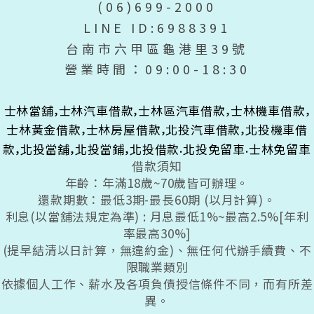
(06)699-2000
LINE ID:6988391
台南市六甲區龜港里39號
營業時間：09:00-18:30
,
,
,
,
士林當舖
士林汽車借款
士林區汽車借款
士林機車借款
,
,
,
士林黃金借款
士林房屋借款
北投汽車借款
北投機車借
,
,
,
.
.
款
北投當舖
北投當鋪
北投借款
北投免留車
士林免留車
借款須知
年齡：年滿18歲~70歲皆可辦理。
還款期數：最低3期-最長60期 (以月計算)。
利息(以當舖法規定為準) : 月息最低1%~最高2.5%[年利
率最高30%]
(提早結清以日計算，無違約金)、無任何代辦手續費、不
限職業類別
依據個人工作、薪水及各項負債授信條件不同，而有所差
異。