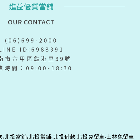
進益優質當舖
OUR CONTACT
(06)699-2000
LINE ID:6988391
南市六甲區龜港里39號
業時間：09:00-18:30
,
,
,
.
.
款
北投當舖
北投當鋪
北投借款
北投免留車
士林免留車