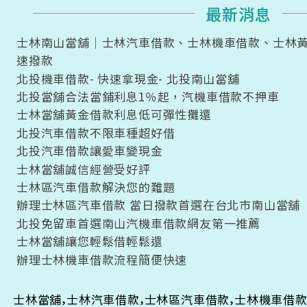
最新消息
最新消息
士林南山當舖｜士林汽車借款、士林機車借款、士林
速撥款
北投機車借款- 快速拿現金- 北投南山當舖
北投當舖合法當鋪利息1％起，汽機車借款不押車
士林當舖黃金借款利息低可彈性攤還
北投汽車借款不限車種超好借
北投汽車借款讓愛車變現金
士林當舖誠信經營受好評
士林區汽車借款解決您的難題
辦理士林區汽車借款 當日撥款首選在台北市南山當舖
北投免留車首選南山汽機車借款網友第一推薦
士林當舖讓您輕鬆借輕鬆還
辦理士林機車借款流程簡便快速
,
,
,
士林當舖
士林汽車借款
士林區汽車借款
士林機車借